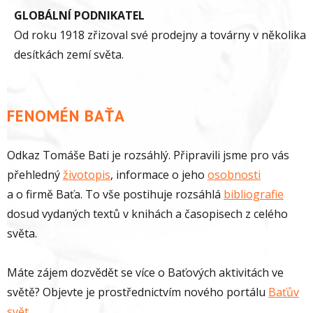
GLOBÁLNÍ PODNIKATEL
Od roku 1918 zřizoval své prodejny a továrny v několika
desítkách zemí světa.
FENOMÉN BAŤA
Odkaz Tomáše Bati je rozsáhlý. Připravili jsme pro vás
přehledný
životopis
, informace o jeho
osobnosti
a o firmě Baťa. To vše postihuje rozsáhlá
bibliografie
dosud vydaných textů v knihách a časopisech z celého
světa.
Máte zájem dozvědět se více o Baťových aktivitách ve
světě? Objevte je prostřednictvím nového portálu
Baťův
svět
.