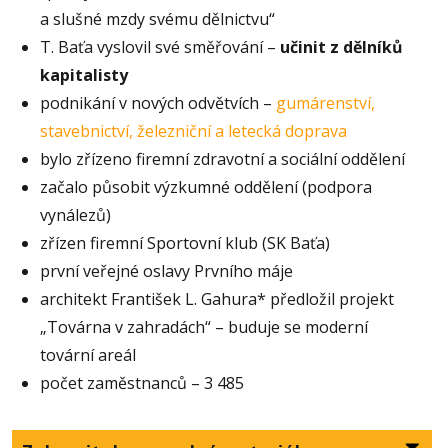
a slušné mzdy svému dělnictvu“
T. Baťa vyslovil své směřování –
učinit z dělníků
kapitalisty
podnikání v nových odvětvích –
gumárenství,
stavebnictví, železniční a letecká doprava
bylo zřízeno firemní zdravotní a sociální oddělení
začalo působit výzkumné oddělení (podpora
vynálezů)
zřízen firemní Sportovní klub (SK Baťa)
první veřejné oslavy Prvního máje
architekt František L. Gahura* předložil projekt
„Továrna v zahradách“ – buduje se moderní
tovární areál
počet zaměstnanců – 3 485