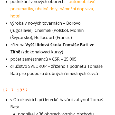
podnikání v nových oborech –
automobilové
pneumatiky, uhelné doly, námořní doprava,
hotel
výroba v nových továrnách – Borovo
(Jugoslávie), Chelmek (Polsko), Möhlin
(Švýcarsko), Hellocourt (Francie)
zřízena
Vyšší lidová škola Tomáše Bati ve
Zlíně
(zdokonalovací kurzy)
počet zaměstnanců v ČSR – 25 005
družstvo SVEDRUP – zřízeno z podnětu Tomáše
Bati pro podporu drobných řemeslných ševců
12. 7. 1932
v Otrokovicích při letecké havárii zahynul Tomáš
Baťa
podnikal v 36 oborech výroby, obchodu,