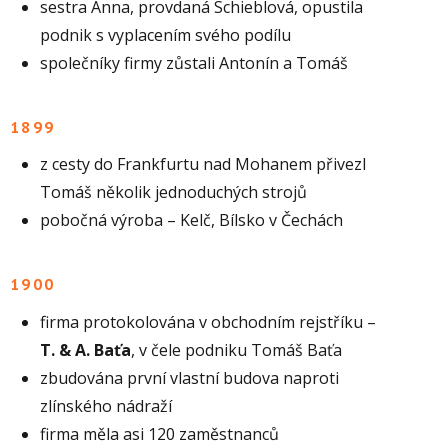
sestra Anna, provdaná Schieblová, opustila
podnik s vyplacením svého podílu
společníky firmy zůstali Antonín a Tomáš
1899
z cesty do Frankfurtu nad Mohanem přivezl
Tomáš několik jednoduchých strojů
pobočná výroba – Kelč, Bílsko v Čechách
1900
firma protokolována v obchodním rejstříku –
T. & A. Baťa
, v čele podniku Tomáš Baťa
zbudována první vlastní budova naproti
zlínského nádraží
firma měla asi 120 zaměstnanců