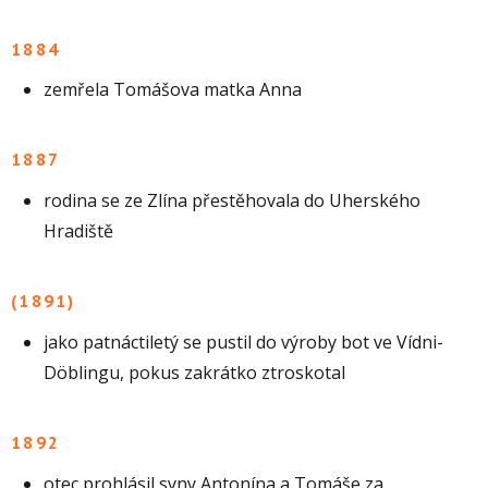
1884
zemřela Tomášova matka Anna
1887
rodina se ze Zlína přestěhovala do Uherského
Hradiště
(1891)
jako patnáctiletý se pustil do výroby bot ve Vídni-
Döblingu, pokus zakrátko ztroskotal
1892
otec prohlásil syny Antonína a Tomáše za