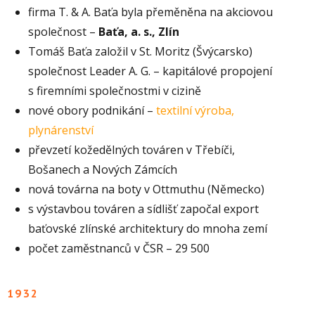
firma T. & A. Baťa byla přeměněna na akciovou
společnost –
Baťa, a. s., Zlín
Tomáš Baťa založil v St. Moritz (Švýcarsko)
společnost Leader A. G. – kapitálové propojení
s firemními společnostmi v cizině
nové obory podnikání –
textilní výroba,
plynárenství
převzetí kožedělných továren v Třebíči,
Bošanech a Nových Zámcích
nová továrna na boty v Ottmuthu (Německo)
s výstavbou továren a sídlišť započal export
baťovské zlínské architektury do mnoha zemí
počet zaměstnanců v ČSR – 29 500
1932