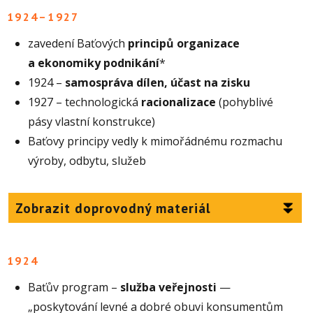
1924–1927
zavedení Baťových
principů organizace
a ekonomiky podnikání
*
1924 –
samospráva dílen, účast na zisku
1927 – technologická
racionalizace
(pohyblivé
pásy vlastní konstrukce)
Baťovy principy vedly k mimořádnému rozmachu
výroby, odbytu, služeb
Zobrazit doprovodný materiál
1924
Baťův program –
služba veřejnosti
—
„poskytování levné a dobré obuvi konsumentům