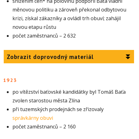
snížením cen* na polovinu podpořil Baťa vládní
měnovou politiku a zároveň překonal odbytovou
krizi, získal zákazníky a ovládl trh obuví; zahájil
novou etapu růstu
počet zaměstnanců – 2 632
Zobrazit doprovodný materiál
1923
po vítězství baťovské kandidátky byl Tomáš Baťa
zvolen starostou města Zlína
při tuzemských prodejnách se zřizovaly
správkárny obuvi
počet zaměstnanců – 2 160