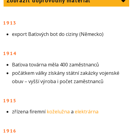
Zobrazit doprovodný materiál
1913
export Baťových bot do ciziny (Německo)
1914
Baťova továrna měla 400 zaměstnanců
počátkem války získány státní zakázky vojenské
obuv – vyšší výroba i počet zaměstnanců
1915
zřízena firemní
koželužna
a
elektrárna
1916