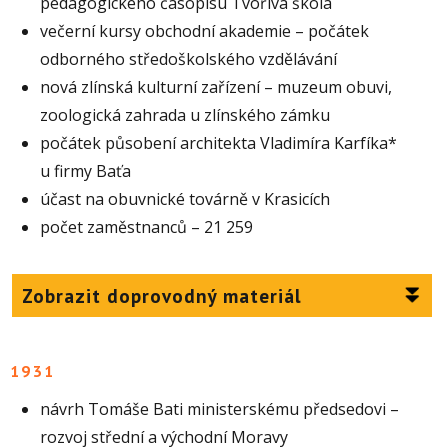
pedagogického časopisu Tvořivá škola
večerní kursy obchodní akademie – počátek
odborného středoškolského vzdělávání
nová zlínská kulturní zařízení – muzeum obuvi,
zoologická zahrada u zlínského zámku
počátek působení architekta Vladimíra Karfíka*
u firmy Baťa
účast na obuvnické továrně v Krasicích
počet zaměstnanců – 21 259
Zobrazit doprovodný materiál
1931
návrh Tomáše Bati ministerskému předsedovi –
rozvoj střední a východní Moravy