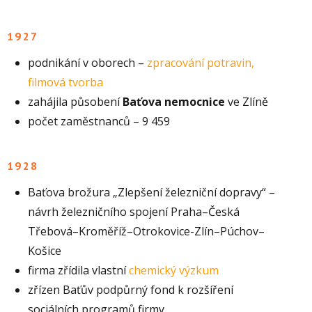
1927
podnikání v oborech –
zpracování potravin,
filmová tvorba
zahájila působení
Baťova nemocnice
ve Zlíně
počet zaměstnanců – 9 459
1928
Baťova brožura „Zlepšení železniční dopravy“ –
návrh železničního spojení Praha–Česká
Třebová–Kroměříž–Otrokovice-Zlín–Púchov–
Košice
firma zřídila vlastní
chemický výzkum
zřízen Baťův podpůrný fond k rozšíření
sociálních programů firmy