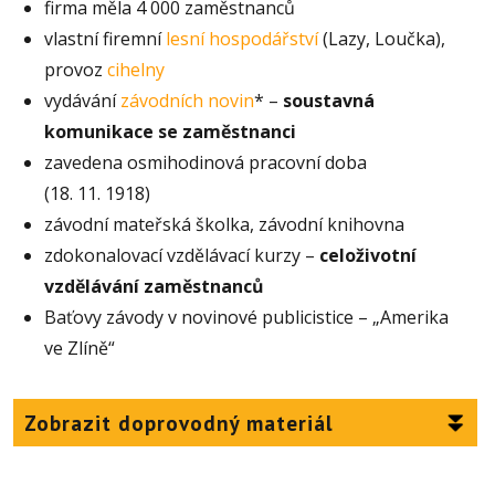
firma měla 4 000 zaměstnanců
vlastní firemní
lesní hospodářství
(Lazy, Loučka),
provoz
cihelny
vydávání
závodních novin
* –
soustavná
komunikace se zaměstnanci
zavedena osmihodinová pracovní doba
(18. 11. 1918)
závodní mateřská školka, závodní knihovna
zdokonalovací vzdělávací kurzy –
celoživotní
vzdělávání zaměstnanců
Baťovy závody v novinové publicistice – „Amerika
ve Zlíně“
Zobrazit doprovodný materiál