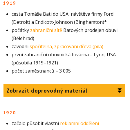
1919
cesta Tomáše Bati do USA, návštěva firmy Ford
(Detroit) a Endicott-Johnson (Binghamton)*
počátky
zahraniční sítě
Baťových prodejen obuvi
(Bělehrad)
závodní
spořitelna, zpracování dřeva (pila)
první zahraniční obuvnická továrna – Lynn, USA
(působila 1919–1921)
počet zaměstnanců – 3 005
Zobrazit doprovodný materiál
1920
začalo působit vlastní
reklamní oddělení