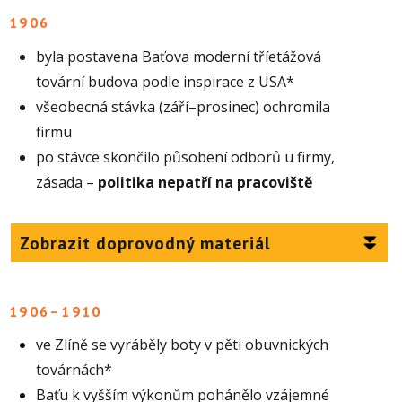
1906
byla postavena Baťova moderní tříetážová
tovární budova podle inspirace z USA*
všeobecná stávka (září–prosinec) ochromila
firmu
po stávce skončilo působení odborů u firmy,
zásada –
politika nepatří na pracoviště
Zobrazit doprovodný materiál
1906–1910
ve Zlíně se vyráběly boty v pěti obuvnických
továrnách*
Baťu k vyšším výkonům pohánělo vzájemné