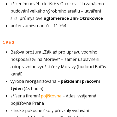
zřízením nového letiště v Otrokovicích zahájeno
budování velkého výrobního areálu – utváření
širší průmyslové
aglomerace Zlín-Otrokovice
počet zaměstnanců – 11 764
1930
Baťova brožura „Základ pro úpravu vodního
hospodářství na Moravě“ – záměr usplavnění
a dopravního využití řeky Moravy (budoucí Baťův
kanál)
výroba reorganizována –
pětidenní pracovní
týden
(45 hodin)
zřízena firemní
pojišťovna
– Atlas, vzájemná
pojišťovna Praha
zlínské pokusné školy převzaly vydávání