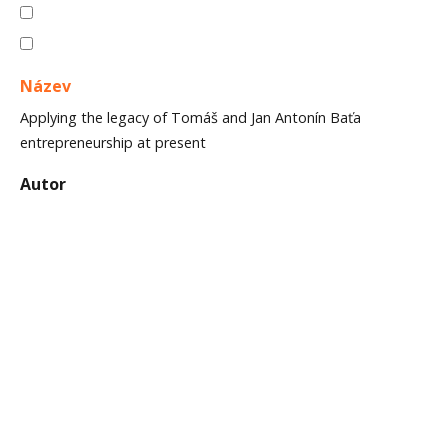
Název
Applying the legacy of Tomáš and Jan Antonín Baťa
entrepreneurship at present
Autor
Lednický, Václav; Pyka, Jacek; Stefanovová, Zuzana
Rok
2012
Název