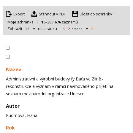
Export
Uložit do schránky
Moje schránka
|
16
–
30
/
676
záznamů
Zobrazit
na stránku
<
>
Název
Administrativní a výrobní budovy fy Baťa ve Zlíně -
rekonstrukce a význam v rámci navrhovaného přijetí na
seznam mezinárodní organizace Unesco
Autor
Kudrnová, Hana
Rok