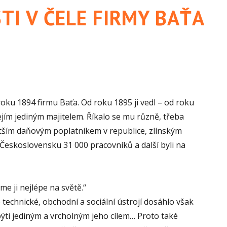
I V ČELE FIRMY BAŤA
oku 1894 firmu Baťa. Od roku 1895 ji vedl – od roku
jejím jediným majitelem. Říkalo se mu různě, třeba
větším daňovým poplatníkem v republice, zlínským
 Československu 31 000 pracovníků a další byli na
me ji nejlépe na světě.“
technické, obchodní a sociální ústrojí dosáhlo však
 býti jediným a vrcholným jeho cílem… Proto také