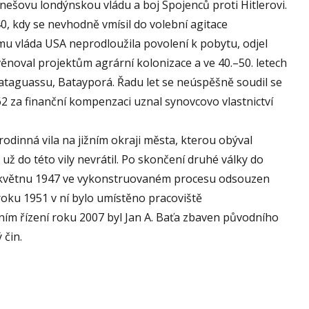
nešovu londýnskou vládu a boj Spojenců proti Hitlerovi.
0, kdy se nevhodně vmísil do volební agitace
mu vláda USA neprodloužila povolení k pobytu, odjel
 věnoval projektům agrární kolonizace a ve 40.–50. letech
Bataguassu, Batayporá. Řadu let se neúspěšně soudil se
 za finanční kompenzaci uznal synovcovo vlastnictví
rodinná vila na jižním okraji města, kterou obýval
už do této vily nevrátil. Po skončení druhé války do
 v květnu 1947 ve vykonstruovaném procesu odsouzen
 roku 1951 v ní bylo umístěno pracoviště
m řízení roku 2007 byl Jan A. Baťa zbaven původního
 čin.