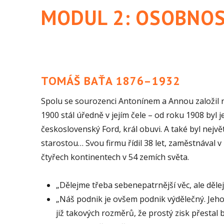
MODUL 2: OSOBNOST
TOMÁŠ BAŤA 1876–1932
Spolu se sourozenci Antonínem a Annou založil r
1900 stál úředně v jejím čele – od roku 1908 byl 
československý Ford, král obuvi. A také byl nej
starostou… Svou firmu řídil 38 let, zaměstnával v
čtyřech kontinentech v 54 zemích světa.
„Dělejme třeba sebenepatrnější věc, ale dělej
„Náš podnik je ovšem podnik výdělečný. Jeho 
již takových rozměrů, že prostý zisk přestal