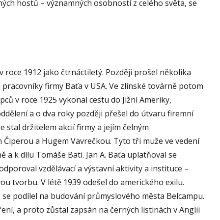
etných hostů – významných osobností z celého světa, se
v roce 1912 jako čtrnáctiletý. Později prošel několika
i pracovníky firmy Baťa v USA. Ve zlínské továrně potom
ců v roce 1925 vykonal cestu do Jižní Ameriky,
ddělení a o dva roky později přešel do útvaru firemní
 stal držitelem akcií firmy a jejím čelným
m Čiperou a Hugem Vavrečkou. Tyto tři muže ve vedení
 a k dílu Tomáše Bati. Jan A. Baťa uplatňoval se
dporoval vzdělávací a výstavní aktivity a instituce –
vou tvorbu. V létě 1939 odešel do amerického exilu.
9 se podílel na budování průmyslového města Belcampu.
ní, a proto zůstal zapsán na černých listinách v Anglii