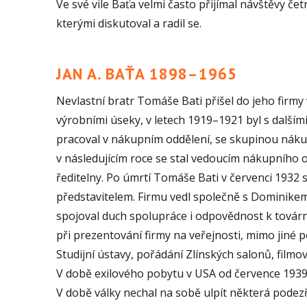
Ve své vile Baťa velmi často přijímal návštěvy č
kterými diskutoval a radil se.
JAN A. BAŤA 1898–1965
Nevlastní bratr Tomáše Bati přišel do jeho firmy 
výrobními úseky, v letech 1919–1921 byl s dalším
pracoval v nákupním oddělení, se skupinou nákup
v následujícím roce se stal vedoucím nákupního o
ředitelny. Po úmrtí Tomáše Bati v červenci 1932 se
představitelem. Firmu vedl společně s Dominike
spojoval duch spolupráce i odpovědnost k továrně
při prezentování firmy na veřejnosti, mimo jiné po
Studijní ústavy, pořádání Zlínských salonů, filmo
V době exilového pobytu v USA od července 193
V době války nechal na sobě ulpít některá podezře