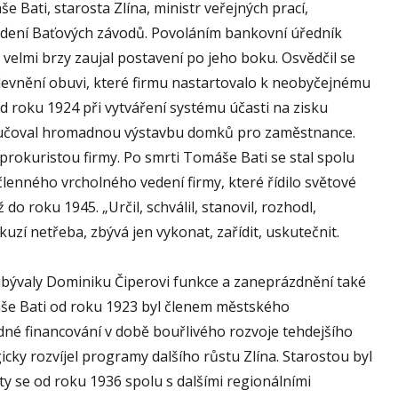
e Bati, starosta Zlína, ministr veřejných prací,
edení Baťových závodů. Povoláním bankovní úředník
 velmi brzy zaujal postavení po jeho boku. Osvědčil se
zlevnění obuvi, které firmu nastartovalo k neobyčejnému
od roku 1924 při vytváření systému účasti na zisku
oručoval hromadnou výstavbu domků pro zaměstnance.
prokuristou firmy. Po smrti Tomáše Bati se stal spolu
enného vrcholného vedení firmy, které řídilo světové
do roku 1945. „Určil, schválil, stanovil, rozhodl,
kuzí netřeba, zbývá jen vykonat, zařídit, uskutečnit.
řibývaly Dominiku Čiperovi funkce a zaneprázdnění také
še Bati od roku 1923 byl členem městského
ádné financování v době bouřlivého rozvoje tehdejšího
gicky rozvíjel programy dalšího růstu Zlína. Starostou byl
ty se od roku 1936 spolu s dalšími regionálními