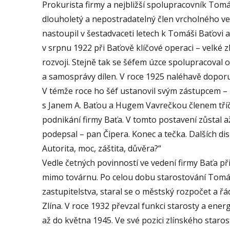
Prokurista firmy a nejbližší spolupracovník Tomáš
dlouholetý a nepostradatelný člen vrcholného v
nastoupil v šestadvaceti letech k Tomáši Baťovi a
v srpnu 1922 při Baťově klíčové operaci – velké 
rozvoji. Stejně tak se šéfem úzce spolupracoval 
a samosprávy dílen. V roce 1925 naléhavě dop
V témže roce ho šéf ustanovil svým zástupcem – 
s Janem A. Baťou a Hugem Vavrečkou členem tříčl
podnikání firmy Baťa. V tomto postavení zůstal až 
podepsal – pan Čipera. Konec a tečka. Dalších dis
Autorita, moc, záštita, důvěra?“
Vedle četných povinností ve vedení firmy Baťa p
mimo továrnu. Po celou dobu starostování Tomá
zastupitelstva, staral se o městský rozpočet a ř
Zlína. V roce 1932 převzal funkci starosty a ener
až do května 1945. Ve své pozici zlínského staros