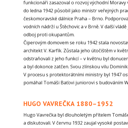
funkcionáři zasazoval o rozvoj východní Moravy 
do ledna 1942 působil jako ministr veřejných prac
českomoravské dálnice Praha – Brno. Podporoval 
vodních nádrží u Štěchovic a v Brně. V další vládě
odboj proti okupantům.
Čiperovým domovem se roku 1942 stala novostavba
architekt V. Karfík. Zůstala jeho útočištěm v kvě
odstraňovali z jeho funkcí – v květnu byl donuce
a byl dokonce zatčen. Svou zlínskou vilu Domini
V procesu s protektorátními ministry byl 1947 
pomáhal Tomáši Baťovi juniorovi s budováním We
HUGO VAVREČKA 1880–1952
Hugo Vavrečka byl dlouholetým přítelem Tomáše B
a diskutovali. V červnu 1932 zaujal vysoké posta