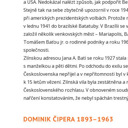
a USA. Nedokázal nalézt způsob, jak podpořit Be
Stejně tak na sebe zbytečně upozornil v roce 194
při amerických prezidentských volbách. Protože 
v lednu 1941 do brazilské Batatuby. V Brazílii se
založil několik venkovských měst – Mariapolis, 
Tomášem Baťou jr. o rodinné podniky a roku 1962
společnosti.
Zlínskou adresou Jana A. Bati se roku 1927 stala 
s manželkou a pěti dětmi. Po odchodu do exilu se 
Československa nepřijel a v nepřítomnosti byl
k 15 letům vězení. Zlínská vila byla zestátněna a
Československého rozhlasu. V obnoveném soudní
nařčení konstatováním, že nebyl spáchán trestný
DOMINIK ČIPERA 1893–1963