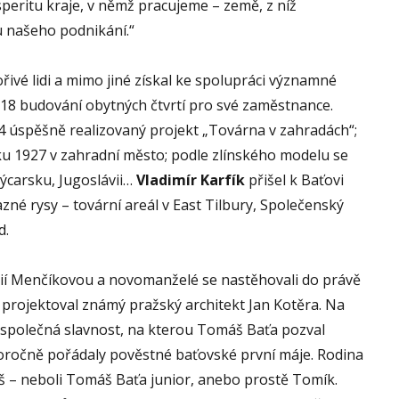
rosperitu kraje, v němž pracujeme – země, z níž
ou našeho podnikání.“
ivé lidi a mimo jiné získal ke spolupráci významné
18 budování obytných čtvrtí pro své zaměstnance.
4 úspěšně realizovaný projekt „Továrna v zahradách“;
oku 1927 v zahradní město; podle zlínského modelu se
výcarsku, Jugoslávii…
Vladimír
Karfík
přišel k Baťovi
azné rysy – tovární areál v East Tilbury, Společenský
d.
arií Menčíkovou a novomanželé se nastěhovali do právě
 projektoval známý pražský architekt Jan Kotěra. Na
á společná slavnost, na kterou Tomáš Baťa pozval
oročně pořádaly pověstné baťovské první máje. Rodina
áš – neboli Tomáš Baťa junior, anebo prostě Tomík.