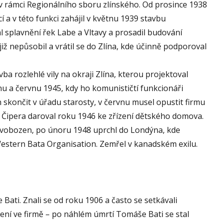
v rámci Regionálního sboru zlínského. Od prosince 1938
í a v této funkci zahájil v květnu 1939 stavbu
splavnění řek Labe a Vltavy a prosadil budování
 již nepůsobil a vrátil se do Zlína, kde účinně podporoval
 rozlehlé vily na okraji Zlína, kterou projektoval
tnu a červnu 1945, kdy ho komunističtí funkcionáři
n skončit v úřadu starosty, v červnu musel opustit firmu
k Čipera daroval roku 1946 ke zřízení dětského domova.
osvobozen, po únoru 1948 uprchl do Londýna, kde
stern Bata Organisation. Zemřel v kanadském exilu.
ati. Znali se od roku 1906 a často se setkávali
vení ve firmě – po náhlém úmrtí Tomáše Bati se stal