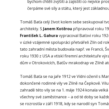
bychom chtěli zvýšiti a zajistiti co nejvíce p
čerpáme své síly a státu, který jest základn
Tomáš Baťa celý život kolem sebe seskupoval tvoř
architekty. S
Janem
Kotěrou
připravoval roku 19
František L.
Gahura
vypracoval Baťovi roku 192
v úzké vzájemné spolupráci přetvářeli Zlín od r
tato zahradní města budovala např. ve Francii, Š
roku 1930 z USA a vtiskl firemní architektuře výr
dům v Otrokovicích, Baťův mrakodrap ve Zlíně at
Tomáš Baťa se na jaře 1912 ve Vídni oženil s M
dokončené rodinné vily ve Zlíně na Čepkově. Vilu
zahradě této vily se na 1. máje 1924 konala velk
všechny své zaměstnance – a od té doby se každ
se rozrostla v září 1918, kdy se narodil syn Tom