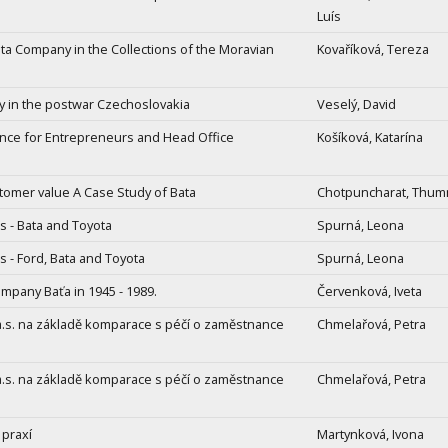
Luís
ata Company in the Collections of the Moravian
Kovaříková, Tereza
 in the postwar Czechoslovakia
Veselý, David
ance for Entrepreneurs and Head Office
Košíková, Katarína
stomer value A Case Study of Bata
Chotpuncharat, Thu
 - Bata and Toyota
Spurná, Leona
 - Ford, Bata and Toyota
Spurná, Leona
ompany Baťa in 1945 - 1989.
Červenková, Iveta
a.s. na základě komparace s péčí o zaměstnance
Chmelařová, Petra
a.s. na základě komparace s péčí o zaměstnance
Chmelařová, Petra
 praxí
Martynková, Ivona