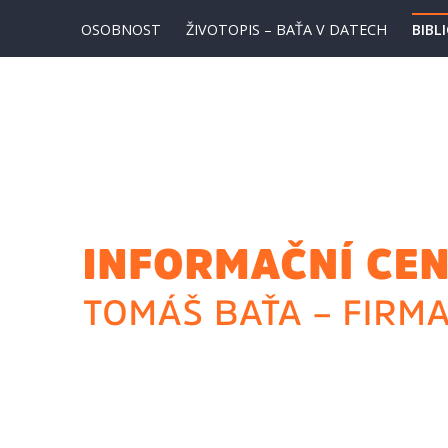
Přejít
OSOBNOST
ŽIVOTOPIS – BAŤA V DATECH
BIBL
k
obsahu
webu