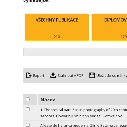
vyhledejte
.
VŠECHNY PUBLIKACE
DIPLOMOV
210
179
Export
Uložit do schránk
Název
1. Theoretical part: Zlin in photography of 20th centu
services: Flower b) Exhibition series: Gottwaldov
A leste de herança moderna: Zlín e Bata na vangu