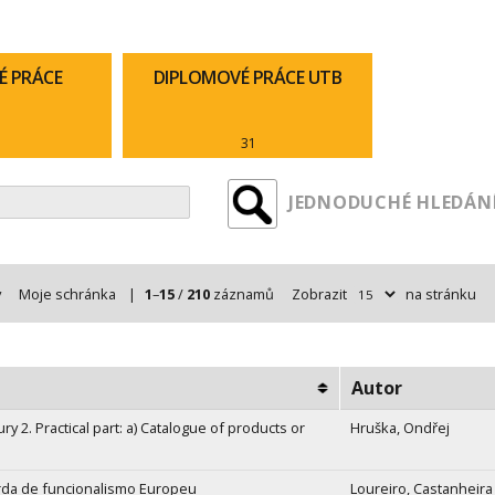
É PRÁCE
DIPLOMOVÉ PRÁCE UTB
31
JEDNODUCHÉ HLEDÁNÍ
y
Moje schránka
|
1
–
15
/
210
záznamů
Zobrazit
na stránku
Autor
ry 2. Practical part: a) Catalogue of products or
Hruška, Ondřej
arda de funcionalismo Europeu
Loureiro, Castanheira