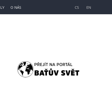
LY
O NÁS
CS
EN