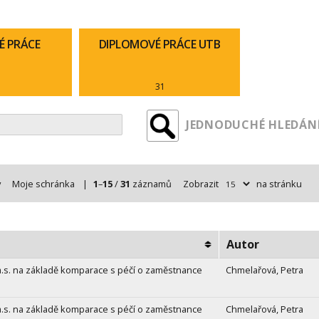
É PRÁCE
DIPLOMOVÉ PRÁCE UTB
31
JEDNODUCHÉ HLEDÁNÍ
y
Moje schránka
|
1
–
15
/
31
záznamů
Zobrazit
na stránku
Autor
a.s. na základě komparace s péčí o zaměstnance
Chmelařová, Petra
a.s. na základě komparace s péčí o zaměstnance
Chmelařová, Petra