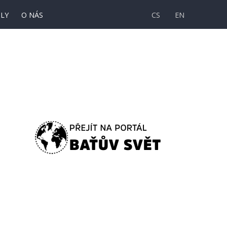
LY
O NÁS
CS
EN