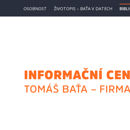
Přejít
OSOBNOST
ŽIVOTOPIS – BAŤA V DATECH
BIBL
k
obsahu
webu