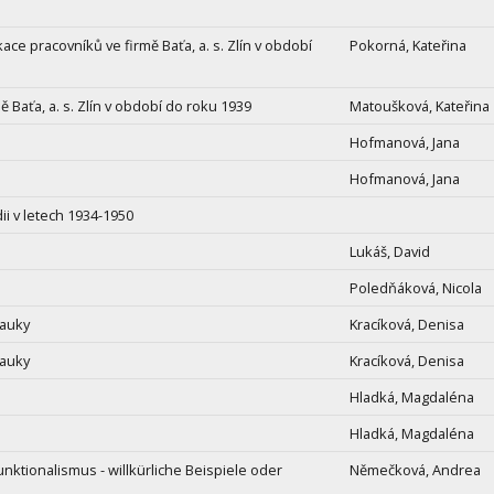
ace pracovníků ve firmě Baťa, a. s. Zlín v období
Pokorná, Kateřina
 Baťa, a. s. Zlín v období do roku 1939
Matoušková, Kateřina
Hofmanová, Jana
Hofmanová, Jana
ii v letech 1934-1950
Lukáš, David
Poledňáková, Nicola
nauky
Kracíková, Denisa
nauky
Kracíková, Denisa
Hladká, Magdaléna
Hladká, Magdaléna
ktionalismus - willkürliche Beispiele oder
Němečková, Andrea