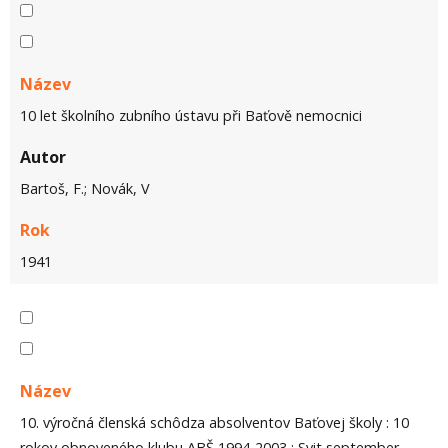
Název
10 let školního zubního ústavu při Baťově nemocnici
Autor
Bartoš, F.; Novák, V
Rok
1941
Název
10. výročná členská schôdza absolventov Baťovej školy : 10
rokov obnoveného klubu ABŠ 1994-2003 : Svit september