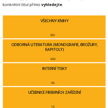
konkrétní titul přímo
vyhledejte
.
VŠECHNY KNIHY
881
ODBORNÁ LITERATURA (MONOGRAFIE, BROŽURY,
KAPITOLY)
666
INTERNÍ TISKY
66
UČEBNICE FIREMNÍCH ZAŘÍZENÍ
16