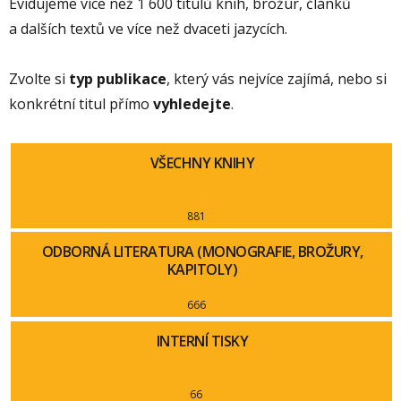
Evidujeme více než 1 600 titulů knih, brožur, článků
a dalších textů ve více než dvaceti jazycích.
Zvolte si
typ publikace
, který vás nejvíce zajímá, nebo si
konkrétní titul přímo
vyhledejte
.
VŠECHNY KNIHY
881
ODBORNÁ LITERATURA (MONOGRAFIE, BROŽURY,
KAPITOLY)
666
INTERNÍ TISKY
66