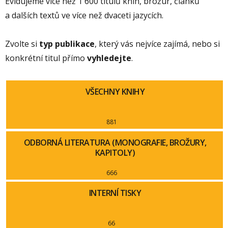
Evidujeme více než 1 600 titulů knih, brožur, článků
a dalších textů ve více než dvaceti jazycích.
Zvolte si
typ publikace
, který vás nejvíce zajímá, nebo si
konkrétní titul přímo
vyhledejte
.
VŠECHNY KNIHY
881
ODBORNÁ LITERATURA (MONOGRAFIE, BROŽURY,
KAPITOLY)
666
INTERNÍ TISKY
66