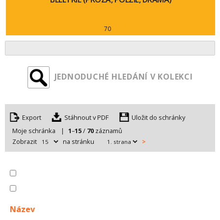
70
JEDNODUCHÉ HLEDÁNÍ V KOLEKCI
Export
Uložit do schránky
Moje schránka
|
1
–
15
/
70
záznamů
Zobrazit
na stránku
>
Název