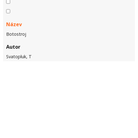
Název
Botostroj
Autor
Svatopluk, T
Rok
1955
Název
Botostroj